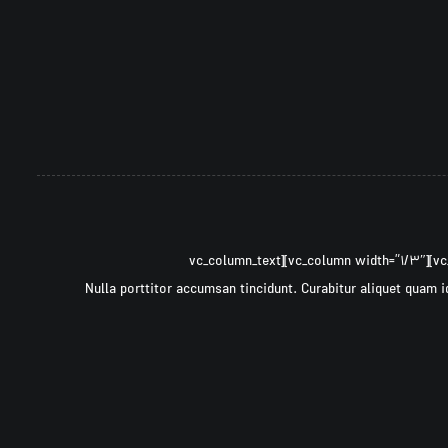
[vc_row ۰=””][vc_column width=”۲/۳″][cz_gap height=”۳۰px” id=”cz_۴۵۴۰۱″][/vc_column][vc_column width=”۱/۳″][vc_column_text
css=”.vc_custom_۱۴۹۷۳۰۷۵۷۹۶۰۹{margin-bottom: ۴۰px !important;}”]Nulla porttitor accumsan tincidunt. Curabitur al