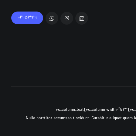
۰۲۱-۵۳۹۱۹
[vc_row ۰=””][vc_column width=”۲/۳″][cz_gap height=”۳۰px” id=”cz_۶۴۴۹۶″][/vc_column][vc_column width=”۱/۳″][vc_column_text
css=”.vc_custom_۱۴۹۷۳۰۷۵۷۹۶۰۹{margin-bottom: ۴۰px !important;}”]Nulla porttitor accumsan tincidunt. Curabitur al