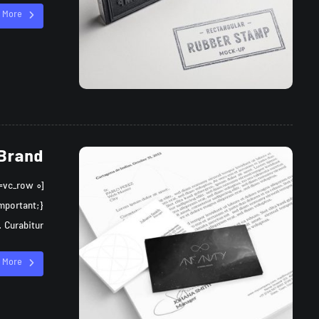
 More
 Brand
Curabitur ...
 More