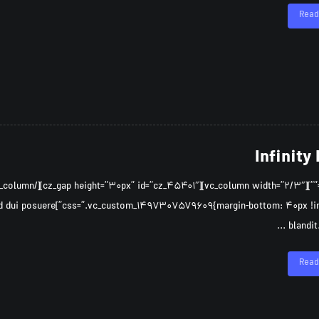
Read
Infinity
iquet quam id dui posuere
blandit. 
Read