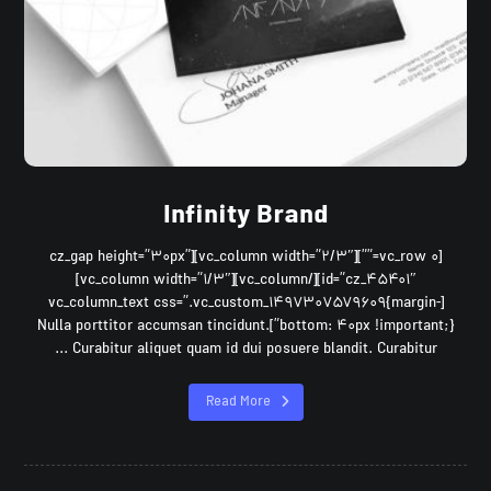
Infinity Brand
[vc_row ۰=””][vc_column width=”۲/۳″][cz_gap height=”۳۰px”
id=”cz_۴۵۴۰۱″][/vc_column][vc_column width=”۱/۳″]
[vc_column_text css=”.vc_custom_۱۴۹۷۳۰۷۵۷۹۶۰۹{margin-
bottom: ۴۰px !important;}”]Nulla porttitor accumsan tincidunt.
Curabitur aliquet quam id dui posuere blandit. Curabitur ...
Read More