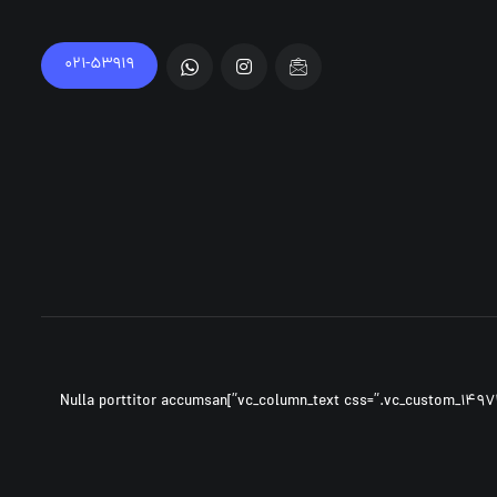
۰۲۱-۵۳۹۱۹
[vc_row ۰=””][vc_column width=”۱/۳″][vc_column_text css=”.vc_custom_۱۴۹۷۳۰۷۵۷۹۶۰۹{margin-bottom: ۴۰px !important;}”]Nulla porttitor accumsan