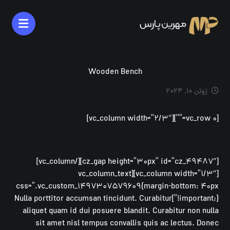
Wooden Bench
ژوئن ۱۰, ۲۰۲۴
[vc_row ۰=””][vc_column width=”۲/۳″]
[cz_gap height=”۳۰px” id=”cz_۴۹۴۸۷″][/vc_column]
[vc_column width=”۱/۳″][vc_column_text
css=”.vc_custom_۱۴۹۷۳۰۷۵۷۹۶۰۹{margin-bottom: ۴۰px
!important;}”]Nulla porttitor accumsan tincidunt. Curabitur
aliquet quam id dui posuere blandit. Curabitur non nulla
sit amet nisl tempus convallis quis ac lectus. Donec