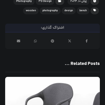
ژوئن ۱۰, ۲۰۲۴
۳D Design
Photography
wooden
photography
design
bench
Related Posts ...