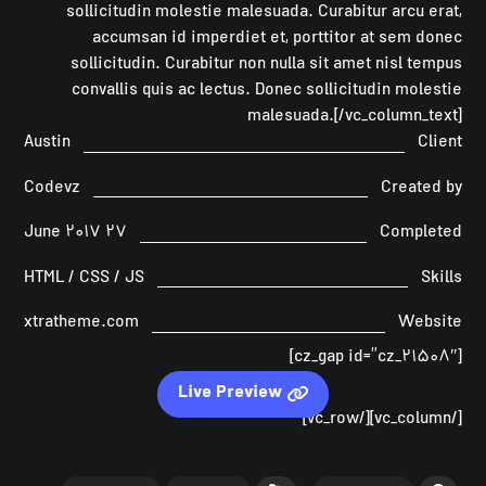
sollicitudin molestie malesuada. Curabitur arcu erat,
accumsan id imperdiet et, porttitor at sem donec
sollicitudin. Curabitur non nulla sit amet nisl tempus
convallis quis ac lectus. Donec sollicitudin molestie
malesuada.[/vc_column_text]
Austin
Client
Codevz
Created by
۲۷ June ۲۰۱۷
Completed
HTML / CSS / JS
Skills
xtratheme.com
Website
[cz_gap id=”cz_۲۱۵۰۸″]
Live Preview
[/vc_column][/vc_row]