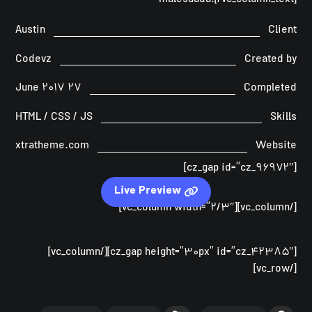
malesuada.[/vc_column_text]
Austin
Client
Codevz
Created by
۲۷ June ۲۰۱۷
Completed
HTML / CSS / JS
Skills
xtratheme.com
Website
[cz_gap id=”cz_۹۶۹۷۲″]
Live Preview
[/vc_column][vc_column width=”۲/۳″]
[cz_gap height=”۳۰px” id=”cz_۴۲۳۸۵″][/vc_column]
[/vc_row]