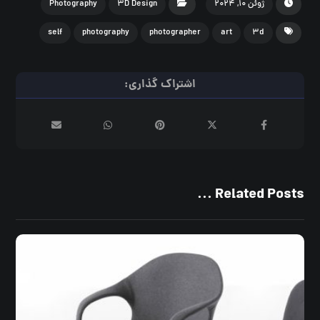
ژوئن ۱۰, ۲۰۲۴
۳D Design
Photography
self
photography
photographer
art
۳d
Related Posts ...