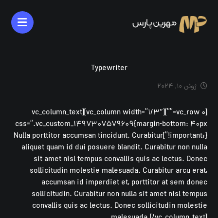
Typewriter
ژوئن ۱۰, ۲۰۲۴
[vc_row ۰=””][vc_column width=”۱/۳″][vc_column_text
css=”.vc_custom_۱۴۹۷۳۰۷۵۷۹۶۰۹{margin-bottom: ۴۰px
!important;}”]Nulla porttitor accumsan tincidunt. Curabitur
aliquet quam id dui posuere blandit. Curabitur non nulla
sit amet nisl tempus convallis quis ac lectus. Donec
sollicitudin molestie malesuada. Curabitur arcu erat,
accumsan id imperdiet et, porttitor at sem donec
sollicitudin. Curabitur non nulla sit amet nisl tempus
convallis quis ac lectus. Donec sollicitudin molestie