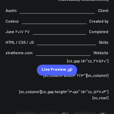
malesuada.[/vc_column_text]
Austin
Client
Codevz
Created by
۲۷ June ۲۰۱۷
Completed
HTML / CSS / JS
Skills
xtratheme.com
Website
[cz_gap id=”cz_۲۷۵۶۰″]
Live Preview
[/vc_column][vc_column width=”۲/۳″]
[cz_gap height=”۳۰px” id=”cz_۵۲۷۰۴″][/vc_column]
[/vc_row]