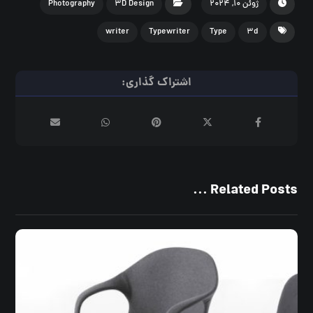
ژوئن ۱۰, ۲۰۲۴
۳D Design
Photography
writer
Typewriter
Type
۳d
Related Posts ...